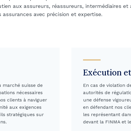
utien aux assureurs, réassureurs, intermédiaires e
s assurances avec précision et expertise.
Exécution et
u marché suisse de
En cas de violation d
obations nécessaires
autorités de régulati
os clients à naviguer
une défense vigoureu
rmité aux exigences
en défendant nos cli
ils stratégiques sur
les représentant dan
ns.
devant la FINMA et l